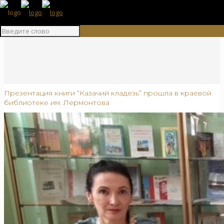
Презентация книги “Казачий кладезь” прошла в краевой
библиотеке им. Лермонтова