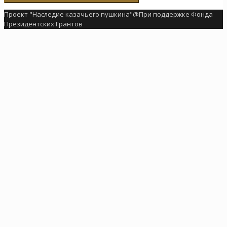
Проект "Наследие казачьего пушкина"@При поддержке Фонда
Президентских Грантов